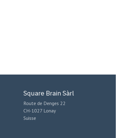
Square Brain Sàrl
Route de Denges 22
CH-1027 Lonay
Suisse