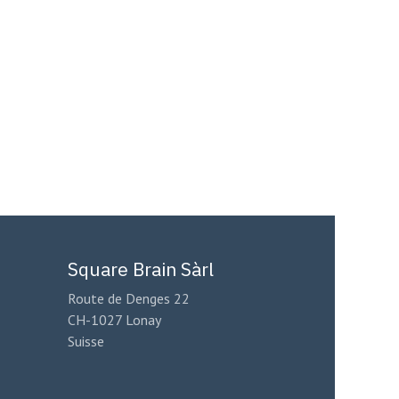
Square Brain Sàrl
Route de Denges 22
CH-1027 Lonay
Suisse