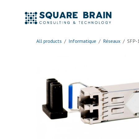
Skip to Content
Accue
All products
Informatique
Réseaux
SFP-