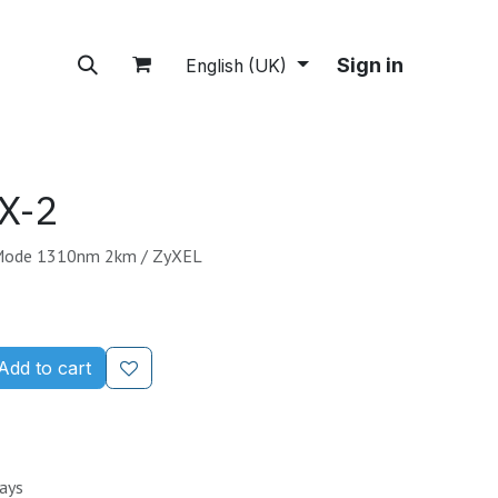
tions
A propos
Boutique
Sign in
English (UK)
X-2
Mode 1310nm 2km / ZyXEL
Add to cart
Days