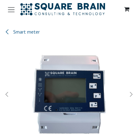
Skip to Content
Smart meter