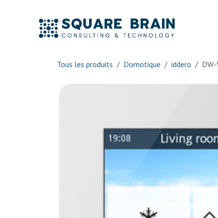
Se rendre au contenu
Accue
Tous les produits
Domotique
iddero
DW-