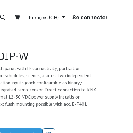
tions
A propos
Boutique
Se connecter
Français (CH)
OIP-W
h panel with IP connectivity; portrait or
e schedules, scenes, alarms, two independent
tion inputs (each configurable as binary /
tegrated temp. sensor, Direct connection to KNX
ernal 12-30 VDC power supply Installs on
; flush mounting possible with acc. E-F401