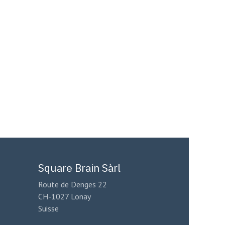
Square Brain Sàrl
Route de Denges 22
CH-1027 Lonay
Suisse