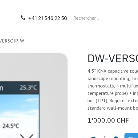
il
Automatisation
Tableaux électriques
Nos presta
+41 21 546 22 50
VERSOIP-W
DW-VERS
4,3” KNX capacitive touc
landscape mounting, Tim
thermostats, 4 multifunc
temperature probe) + in
bus (TP1), Requires ext
standard wall-mount box
1'000.00
CHF