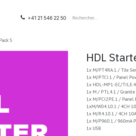
il
Automatisation
Tableaux électriques
Nos presta
+41 21 546 22 50
Pack S
HDL Start
1x M/PT4RA.1 / Tile Ser
1x M/PTCI.1 / Panel Pow
1x HDL-MP1-EC/TILE.48 
1x M / PTL4.1 / Granite
1x M/PCI2PE.1 / Panel
1xM/W04.10.1 / 4CH 10
1x M/R4.10.1 / 4CH 10
1x M/P960.1 / 960mA P
1x USB