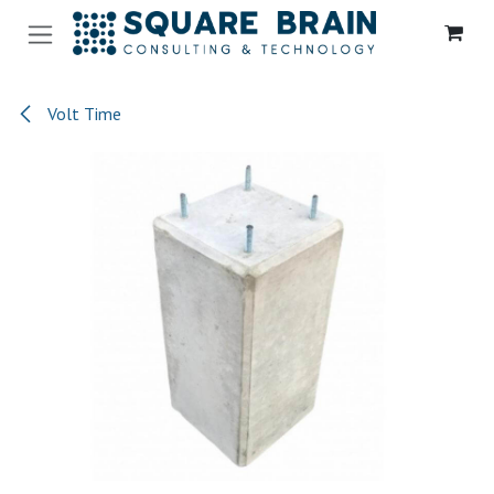
Se rendre au contenu
Volt Time