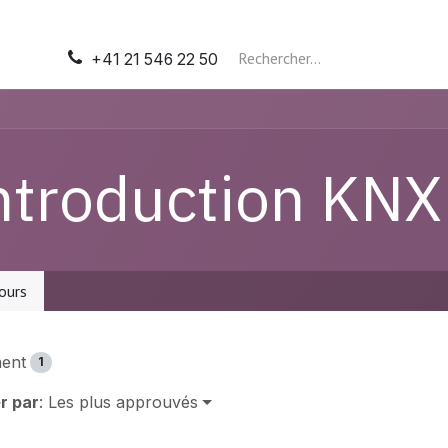
il
Automatisation
Tableaux électriques
Nos presta
+41 21 546 22 50
ntroduction KNX
ours
ent
1
r par
: Les plus approuvés