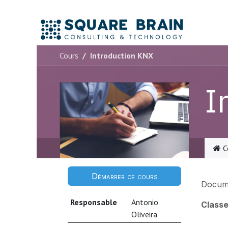
Se rendre au contenu
Accue
Cours
Introduction KNX
I
C
Démarrer ce cours
Docum
Responsable
Antonio
Classe
Oliveira