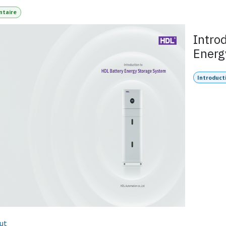
ntaire
Intro
Energ
Introduct
out