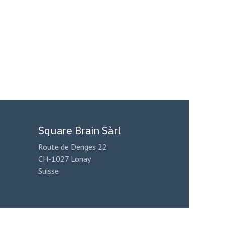
Square Brain Sàrl
Route de Denges 22
CH-1027 Lonay
Suisse