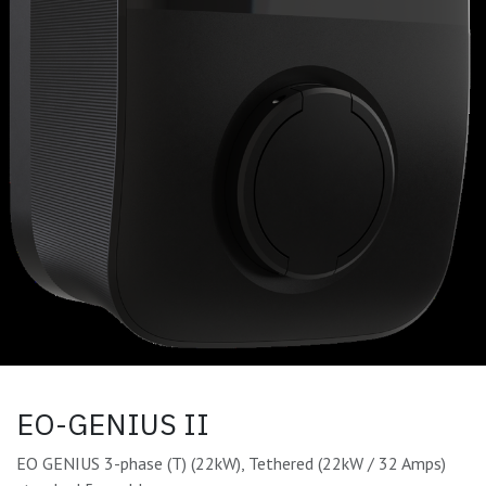
EO-GENIUS II
EO GENIUS 3-phase (T) (22kW), Tethered (22kW / 32 Amps)