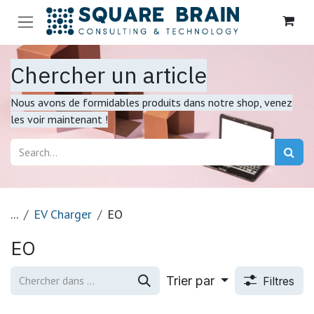
Se rendre au contenu
Chercher un article
Nous avons de formidables produits dans notre shop, venez
les voir maintenant !
...
EV Charger
EO
EO
Trier par
Filtres