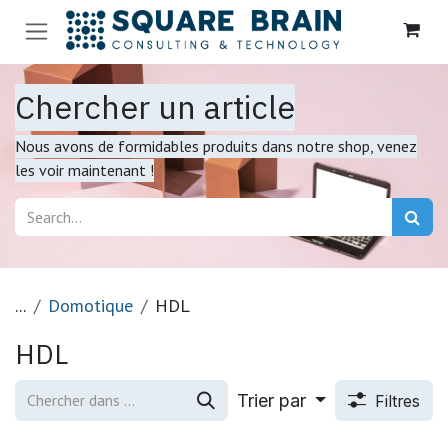
Se rendre au contenu
Chercher un article
Nous avons de formidables produits dans notre shop, venez
les voir maintenant !
...
Domotique
HDL
HDL
Trier par
Filtres