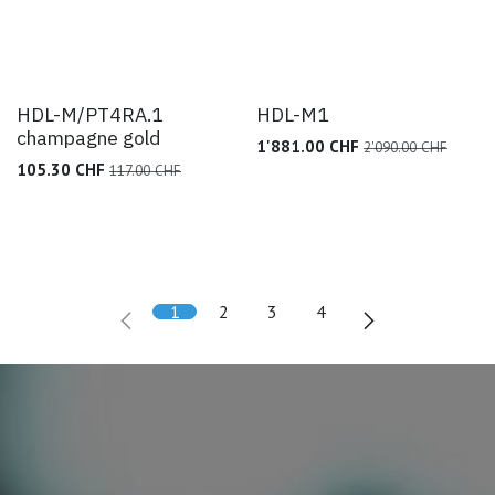
HDL-M/PT4RA.1
HDL-M1
champagne gold
1'881.00
CHF
2'090.00
CHF
105.30
CHF
117.00
CHF
1
2
3
4