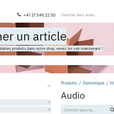
il
Automatisation
Tableaux électriques
Nos presta
+41 21 546 22 50
er un article
ables produits dans notre shop, venez les voir maintenant !
Produits
Domotique
H
Audio