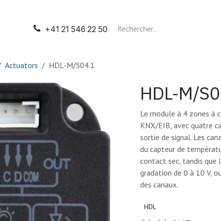
il
Automatisation
Tableaux électriques
Nos presta
+41 21 546 22 50
Actuators
HDL-M/S04.1
HDL-M/S0
Le module à 4 zones à c
KNX/EIB, avec quatre ca
sortie de signal. Les can
du capteur de températu
contact sec, tandis que 
gradation de 0 à 10 V, ou
des canaux.
HDL