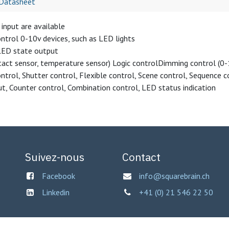
Datasheet
input are available
ntrol 0-10v devices, such as LED lights
LED state output
tact sensor, temperature sensor) Logic controlDimming control (0
ntrol, Shutter control, Flexible control, Scene control, Sequence c
t, Counter control, Combination control, LED status indication
Suivez-nous
Contact
Facebook
info@squarebrain.ch
Linkedin
+41 (0) 21 546 22 50