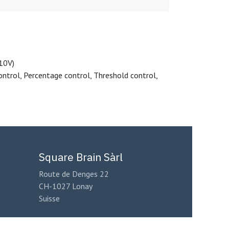
-10V)
ontrol, Percentage control, Threshold control,
Square Brain Sàrl
Route de Denges 22
CH-1027 Lonay
Suisse