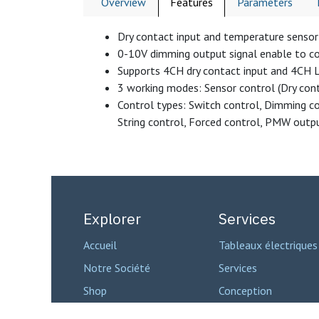
Overview
Features
Parameters
Dry contact input and temperature sensor 
0-10V dimming output signal enable to co
Supports 4CH dry contact input and 4CH 
3 working modes: Sensor control (Dry con
Control types: Switch control, Dimming co
String control, Forced control, PMW outpu
Explorer
Services
Accueil
Tableaux électriques
Notre Société
Services
Shop
Conception
Contactez-nous
Domotique