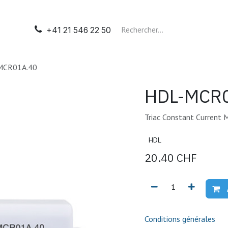
il
Automatisation
Tableaux électriques
Nos presta
+41 21 546 22 50
MCR01A.40
HDL-MCR
Triac Constant Current 
HDL
20.40
CHF
Conditions générales