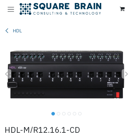
Se rendre au contenu
HDL
HDL-M/R12.16.1-CD