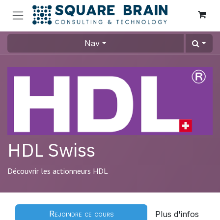
Se rendre au contenu
Nav
HDL Swiss
Découvrir les actionneurs HDL
Rejoindre ce cours
Plus d'infos