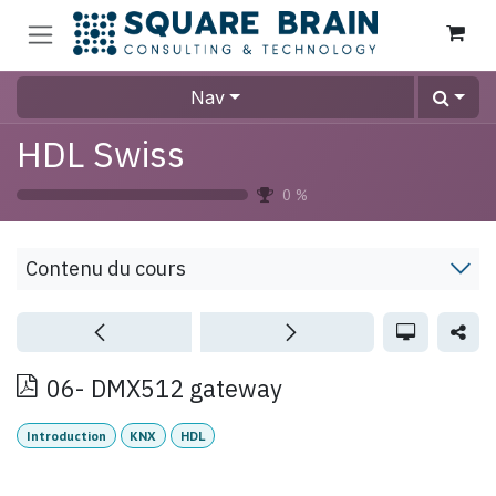
Se rendre au contenu
Nav
HDL Swiss
0
%
Contenu du cours
06- DMX512 gateway
Introduction
KNX
HDL