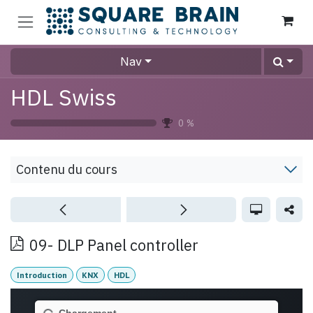
Se rendre au contenu
Nav
HDL Swiss
0
%
Contenu du cours
09- DLP Panel controller
Introduction
KNX
HDL