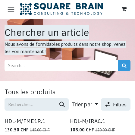
Se rendre au contenu
Chercher un article
Nous avons de formidables produits dans notre shop, venez
les voir maintenant !
Tous les produits
Trier par
Filtres
HDL-M/FME1R.1
HDL-M/IRAC.1
130.50
CHF
108.00
CHF
145.00
CHF
120.00
CHF