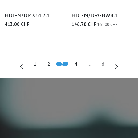
HDL-M/DMX512.1
HDL-M/DRGBW4.1
413.00
CHF
146.70
CHF
163.00
CHF
1
2
3
4
…
6